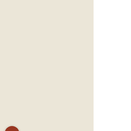
Thanon Charoenrajd, Tambon Pa Tan, Amphoe
Mueang
Chiang Mai, Chang Wat Chiang Mai
50000, Thailand
Chatchaitcm@gmail.com
+66(0)95-134-6842
Opening Hours
9:00 am – 7:00 pm
Mon - Sat :
​Sunday :
Close
ติดต่อสอบถามข้อมูลเพิ่มเติม
First Name
Last Name