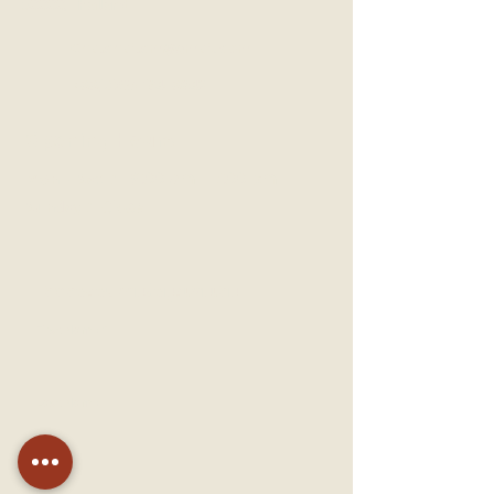
50000, Thailand
Chatchaitcm@gmail.com
+66(0)95-134-6842
Opening Hours
9:00 am – 7:00 pm
Mon - Sat :
​Sunday :
Close
ติดต่อสอบถามข้อมูลเพิ่มเติม
First Name
Last Name
Email