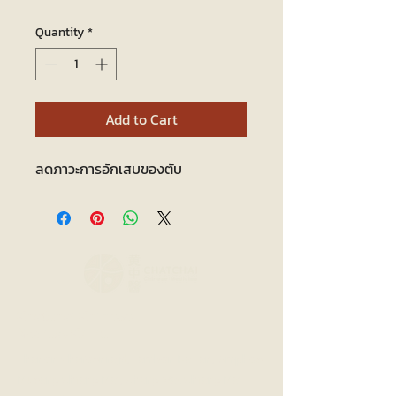
Quantity
*
Add to Cart
ลดภาวะการอักเสบของตับ
Chatchai Chinese
Medical Clinic
Thanon Charoenrajd, Tambon Pa Tan, Amphoe
Mueang
Chiang Mai, Chang Wat Chiang Mai