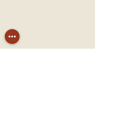
Email
Message
Send