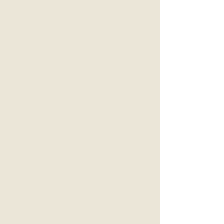
Mueang
Chiang Mai, Chang Wat Chiang Mai
50000, Thailand
Chatchaitcm@gmail.com
+66(0)95-134-6842
Opening Hours
9:00 am – 7:00 pm
Mon - Sat :
​Sunday :
Close
ติดต่อสอบถามข้อมูลเพิ่มเติม
First Name
Last Name